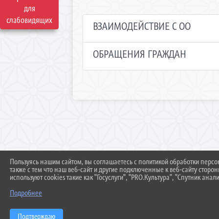
для
слабовидящих
ВЗАИМОДЕЙСТВИЕ С ОО
ОБРАЩЕНИЯ ГРАЖДАН
Пользуясь нашим сайтом, вы соглашаетесь с политикой обработки перс
также с тем что наш веб-сайт и другие подключенные к веб-сайту сторо
используют cookies такие как "Госуслуги", "PRO.Культура", "Спутник анали
Подробнее
Подтверждаю