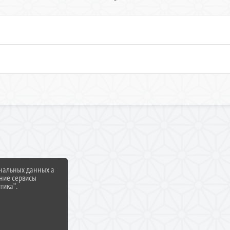
ональных данных а
нние сервисы
тика".